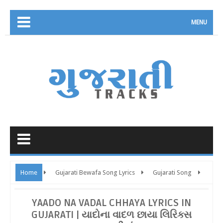
MENU
Home
Gujarati Bewafa Song Lyrics
Gujarati Song
Janak Jesangpura
Jhankar Music
Jigar Jesangpura
YAADO NA VADAL CHHAYA LYRICS IN
GUJARATI | યાદોના વાદળ છાયા લિરિક્સ
Rahul - Ravi
Rakesh Barot
Sad Song Lyrics
Yaado Na