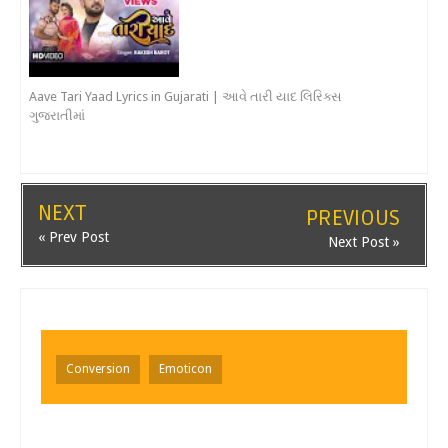
Aave Tari Yaad Lyrics in Gujarati | આવે તારી યાદ લિરિક્સ
ગુજરાતીમાં
NEXT
PREVIOUS
« Prev Post
Next Post »
Conversion
Emoticon