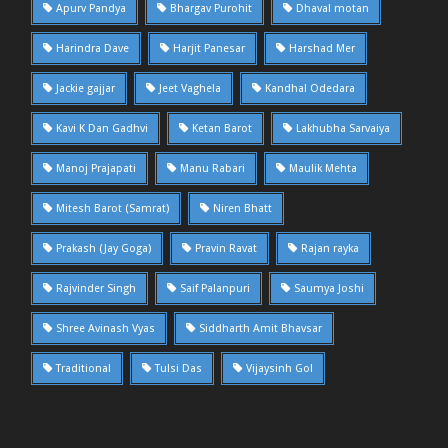
Apurv Pandya
Bhargav Purohit
Dhaval motan
Harindra Dave
Harjit Panesar
Harshad Mer
Jackie gajjar
Jeet Vaghela
Kandhal Odedara
Kavi K Dan Gadhvi
Ketan Barot
Lakhubha Sarvaiya
Manoj Prajapati
Manu Rabari
Maulik Mehta
Mitesh Barot (Samrat)
Niren Bhatt
Prakash (Jay Goga)
Pravin Ravat
Rajan rayka
Rajvinder Singh
Saif Palanpuri
Saumya Joshi
Shree Avinash Vyas
Siddharth Amit Bhavsar
Traditional
Tulsi Das
Vijaysinh Gol