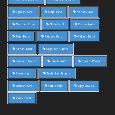
Jignesh Barot
Kinjal Dave
Kishan Rawal
Manhar Udhas
Neha Patel
Parthiv Gohil
Rajal Barot
Rajdeep Barot
Rakesh Barot
Rohan ajani
Sagardan Gadhvi
Santvani Trivedi
Siraj Memon
Sonam Parmar
Sonu Nigam
Tanishkaa Sanghvi
Umesh Barot
Vanita Patel
Vijay Suvada
Vinay Nayak