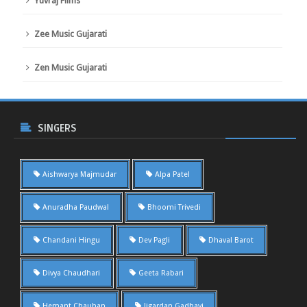
Yuvraj Films
Zee Music Gujarati
Zen Music Gujarati
SINGERS
Aishwarya Majmudar
Alpa Patel
Anuradha Paudwal
Bhoomi Trivedi
Chandani Hingu
Dev Pagli
Dhaval Barot
Divya Chaudhari
Geeta Rabari
Hemant Chauhan
Jigardan Gadhavi