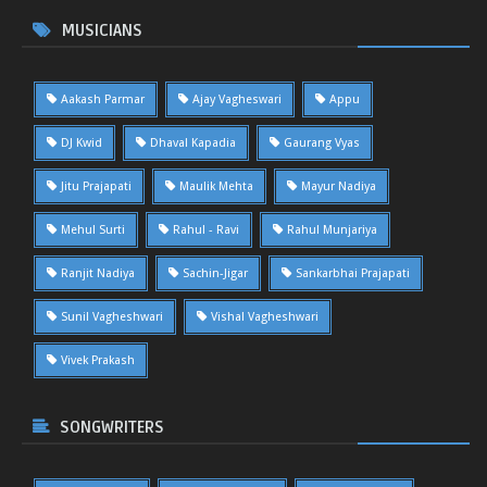
MUSICIANS
Aakash Parmar
Ajay Vagheswari
Appu
DJ Kwid
Dhaval Kapadia
Gaurang Vyas
Jitu Prajapati
Maulik Mehta
Mayur Nadiya
Mehul Surti
Rahul - Ravi
Rahul Munjariya
Ranjit Nadiya
Sachin-Jigar
Sankarbhai Prajapati
Sunil Vagheshwari
Vishal Vagheshwari
Vivek Prakash
SONGWRITERS