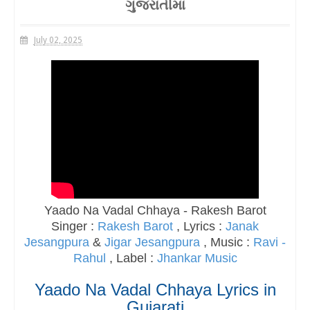
ગુજરાતીમાં
Vadal Chhaya Lyrics in Gujarati | યાદોના વાદળ છાયા લિરિક્સ ગુજરાતીમાં
July 02, 2025
Yaado Na Vadal Chhaya - Rakesh Barot
Singer :
Rakesh Barot
, Lyrics :
Janak
Jesangpura
&
Jigar Jesangpura
, Music :
Ravi -
Rahul
, Label :
Jhankar Music
Yaado Na Vadal Chhaya Lyrics in
Gujarati