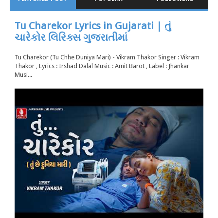
Tu Charekor Lyrics in Gujarati | તું
ચારેકોર લિરિક્સ ગુજરાતીમાં
Tu Charekor (Tu Chhe Duniya Mari) - Vikram Thakor Singer : Vikram
Thakor , Lyrics : Irshad Dalal Music : Amit Barot , Label : Jhankar
Musi...